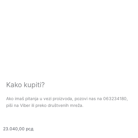
Kako kupiti?
Ako imaš pitanja u vezi proizvoda, pozovi nas na 063234180,
piši na Viber ili preko društvenih mreža.
23.040,00
рсд