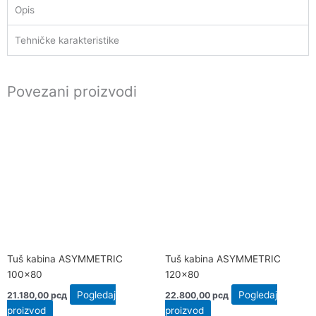
Opis
Tehničke karakteristike
Povezani proizvodi
Tuš kabina ASYMMETRIC
Tuš kabina ASYMMETRIC
100×80
120×80
Pogledaj
Pogledaj
21.180,00
рсд
22.800,00
рсд
proizvod
proizvod