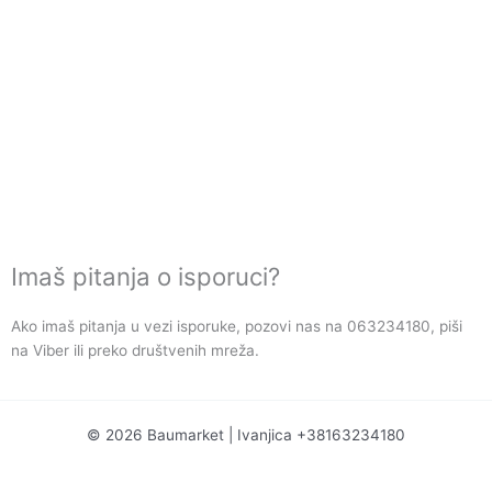
Imaš pitanja o isporuci?
Ako imaš pitanja u vezi isporuke, pozovi nas na 063234180, piši
na Viber ili preko društvenih mreža.
© 2026 Baumarket | Ivanjica +38163234180