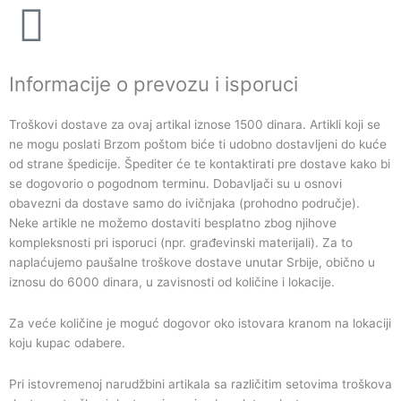
Informacije o prevozu i isporuci
Troškovi dostave za ovaj artikal iznose 1500 dinara. Artikli koji se
ne mogu poslati Brzom poštom biće ti udobno dostavljeni do kuće
od strane špedicije. Špediter će te kontaktirati pre dostave kako bi
se dogovorio o pogodnom terminu. Dobavljači su u osnovi
obavezni da dostave samo do ivičnjaka (prohodno područje).
Neke artikle ne možemo dostaviti besplatno zbog njihove
kompleksnosti pri isporuci (npr. građevinski materijali). Za to
naplaćujemo paušalne troškove dostave unutar Srbije, obično u
iznosu do 6000 dinara, u zavisnosti od količine i lokacije.
Za veće količine je moguć dogovor oko istovara kranom na lokaciji
koju kupac odabere.
Pri istovremenoj narudžbini artikala sa različitim setovima troškova