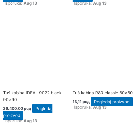
Isporuka:
Aug 13
Isporuka:
Aug 13
Tuš kabina IDEAL 9022 black
Tuš kabina R80 classic 80×80
90×90
Pogledaj proizvod
13,11
рсд
Isporuka:
Aug 13
Pogledaj
26.400,00
рсд
proizvod
Isporuka:
Aug 13