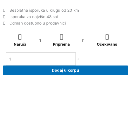
Besplatna isporuka u krugu od 20 km
Isporuka za najviše 48 sati
Odmah dostupno u prodavnici
Tuš
kabina
Naruči
Priprema
Očekivano
R90
TRANSPARENT
-
+
gray
90x90
Dodaj u korpu
količina