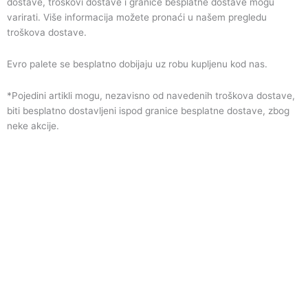
dostave, troškovi dostave i granice besplatne dostave mogu
varirati. Više informacija možete pronaći u našem pregledu
troškova dostave.
Evro palete se besplatno dobijaju uz robu kupljenu kod nas.
*Pojedini artikli mogu, nezavisno od navedenih troškova dostave,
biti besplatno dostavljeni ispod granice besplatne dostave, zbog
neke akcije.