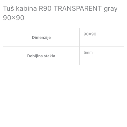
Tuš kabina R90 TRANSPARENT gray
90×90
90×90
Dimenzije
5mm
Debljina stakla