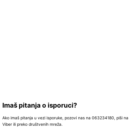
Imaš pitanja o isporuci?
Ako imaš pitanja u vezi isporuke, pozovi nas na 063234180, piši na
Viber ili preko društvenih mreža.