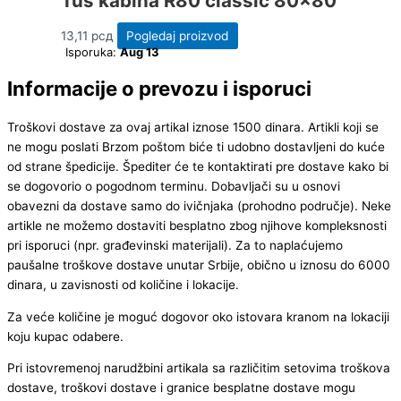
Tuš kabina R80 classic 80×80
13,11
рсд
Pogledaj proizvod
Isporuka:
Aug 13
Informacije o prevozu i isporuci
Troškovi dostave za ovaj artikal iznose 1500 dinara. Artikli koji se
ne mogu poslati Brzom poštom biće ti udobno dostavljeni do kuće
od strane špedicije. Špediter će te kontaktirati pre dostave kako bi
se dogovorio o pogodnom terminu. Dobavljači su u osnovi
obavezni da dostave samo do ivičnjaka (prohodno područje). Neke
artikle ne možemo dostaviti besplatno zbog njihove kompleksnosti
pri isporuci (npr. građevinski materijali). Za to naplaćujemo
paušalne troškove dostave unutar Srbije, obično u iznosu do 6000
dinara, u zavisnosti od količine i lokacije.
Za veće količine je moguć dogovor oko istovara kranom na lokaciji
koju kupac odabere.
Pri istovremenoj narudžbini artikala sa različitim setovima troškova
dostave, troškovi dostave i granice besplatne dostave mogu