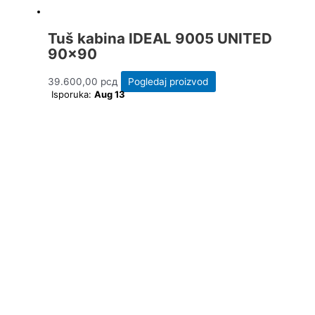
Tuš kabina IDEAL 9005 UNITED
90×90
39.600,00
рсд
Pogledaj proizvod
Isporuka:
Aug 13