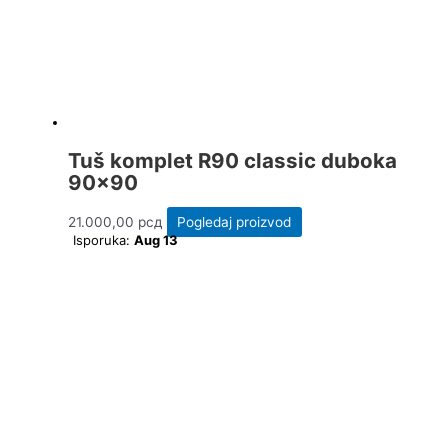
Tuš komplet R90 classic duboka
90×90
21.000,00
рсд
Pogledaj proizvod
Isporuka:
Aug 13