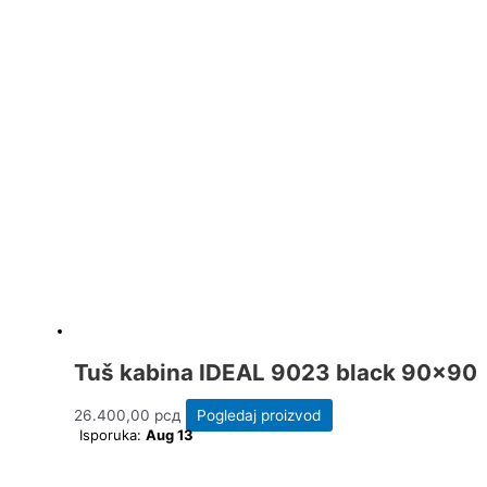
Tuš kabina IDEAL 9023 black 90×90
26.400,00
рсд
Pogledaj proizvod
Isporuka:
Aug 13