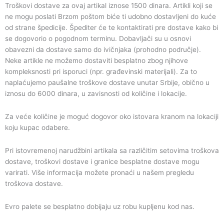
Troškovi dostave za ovaj artikal iznose 1500 dinara. Artikli koji se
ne mogu poslati Brzom poštom biće ti udobno dostavljeni do kuće
od strane špedicije. Špediter će te kontaktirati pre dostave kako bi
se dogovorio o pogodnom terminu. Dobavljači su u osnovi
obavezni da dostave samo do ivičnjaka (prohodno područje).
Neke artikle ne možemo dostaviti besplatno zbog njihove
kompleksnosti pri isporuci (npr. građevinski materijali). Za to
naplaćujemo paušalne troškove dostave unutar Srbije, obično u
iznosu do 6000 dinara, u zavisnosti od količine i lokacije.
Za veće količine je moguć dogovor oko istovara kranom na lokaciji
koju kupac odabere.
Pri istovremenoj narudžbini artikala sa različitim setovima troškova
dostave, troškovi dostave i granice besplatne dostave mogu
varirati. Više informacija možete pronaći u našem pregledu
troškova dostave.
Evro palete se besplatno dobijaju uz robu kupljenu kod nas.