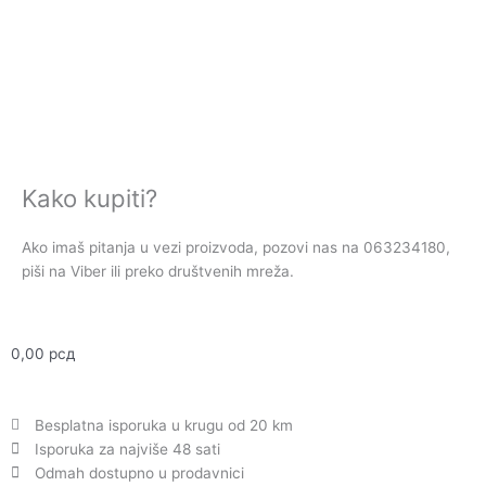
Kako kupiti?
Ako imaš pitanja u vezi proizvoda, pozovi nas na 063234180,
piši na Viber ili preko društvenih mreža.
0,00
рсд
Besplatna isporuka u krugu od 20 km
Isporuka za najviše 48 sati
Odmah dostupno u prodavnici