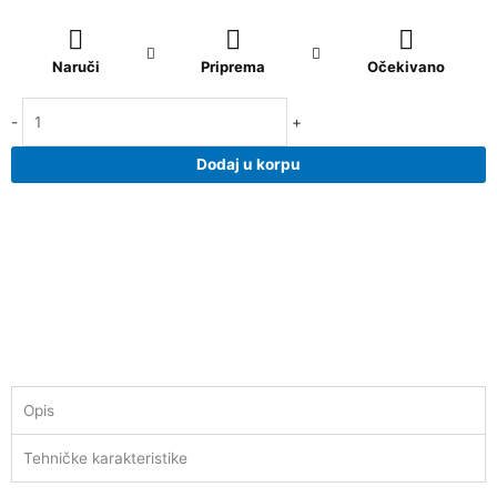
Tablon
Beige
Naruči
Priprema
Očekivano
15x60
količina
-
+
Dodaj u korpu
Opis
Tehničke karakteristike