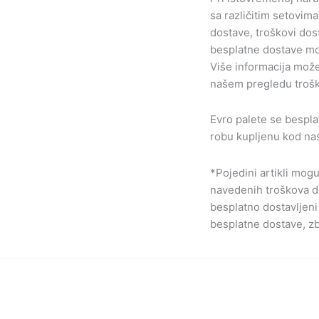
sa različitim setovim
dostave, troškovi dos
besplatne dostave mog
Više informacija može
našem pregledu trošk
Evro palete se bespla
robu kupljenu kod na
*Pojedini artikli mog
navedenih troškova do
besplatno dostavljeni
besplatne dostave, zb