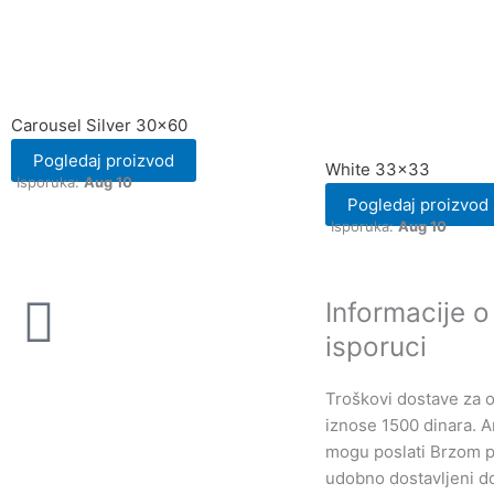
Carousel Silver 30×60
Pogledaj proizvod
White 33×33
Isporuka:
Aug 10
Pogledaj proizvod
Isporuka:
Aug 10
Informacije o
isporuci
Troškovi dostave za ov
iznose 1500 dinara. Ar
mogu poslati Brzom p
udobno dostavljeni d