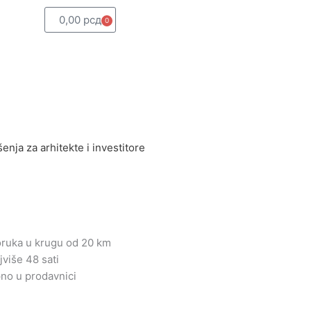
0,00
рсд
0
Cart
enja za arhitekte i investitore
oruka u krugu od 20 km
jviše 48 sati
o u prodavnici