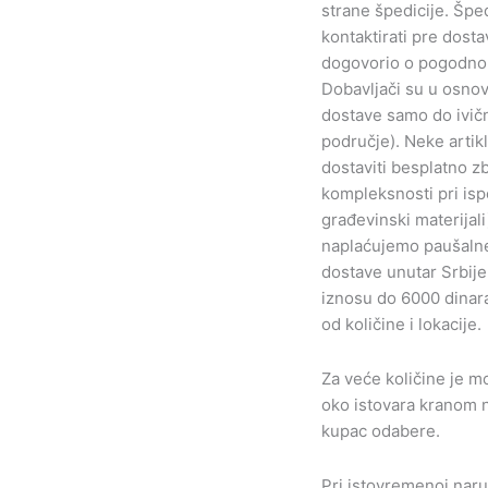
strane špedicije. Šped
kontaktirati pre dosta
dogovorio o pogodno
Dobavljači su u osnov
dostave samo do ivič
područje). Neke arti
dostaviti besplatno z
kompleksnosti pri isp
građevinski materijali
naplaćujemo paušaln
dostave unutar Srbije
iznosu do 6000 dinara
od količine i lokacije.
Za veće količine je 
oko istovara kranom n
kupac odabere.
Pri istovremenoj naru