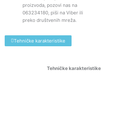
proizvoda, pozovi nas na
063234180, piši na Viber ili
preko društvenih mreža.
Tehničke karakteristike
Tehničke karakteristike