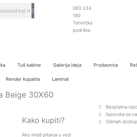
063 234
180
Tehnička
podrška
ika
Tuš kabine
Galerija ideja
Prodavnica
Reš
Render kupatila
Laminat
ia Beige 30X60
Besplatna isp
Isporuka za na
Kako kupiti?
Odmah dostupn
Ako imaš pitanja u vezi