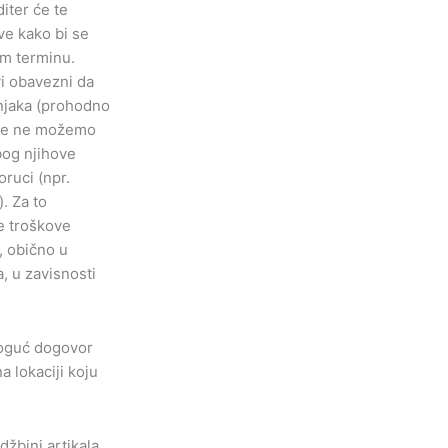
iter će te
ve kako bi se
m terminu.
i obavezni da
njaka (prohodno
kle ne možemo
bog njihove
oruci (npr.
). Za to
e troškove
, obično u
, u zavisnosti
moguć dogovor
a lokaciji koju
džbini artikala