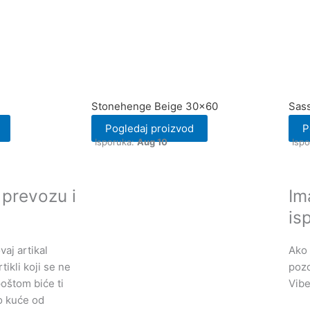
Stonehenge Beige 30×60
Sass
Pogledaj proizvod
P
Isporuka:
Aug 10
Isp
 prevozu i
Im
is
aj artikal
Ako 
tikli koji se ne
pozo
oštom biće ti
Vibe
o kuće od