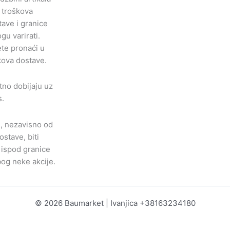
a troškova
tave i granice
u varirati.
te pronaći u
ova dostave.
tno dobijaju uz
s.
u, nezavisno od
stave, biti
 ispod granice
og neke akcije.
© 2026 Baumarket | Ivanjica +38163234180