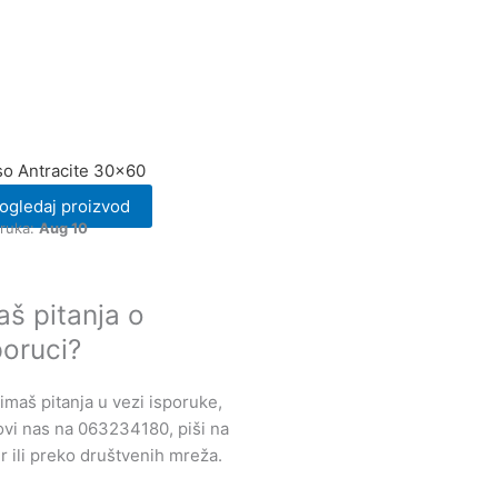
o Antracite 30×60
ogledaj proizvod
oruka:
Aug 10
aš pitanja o
poruci?
imaš pitanja u vezi isporuke,
vi nas na 063234180, piši na
r ili preko društvenih mreža.