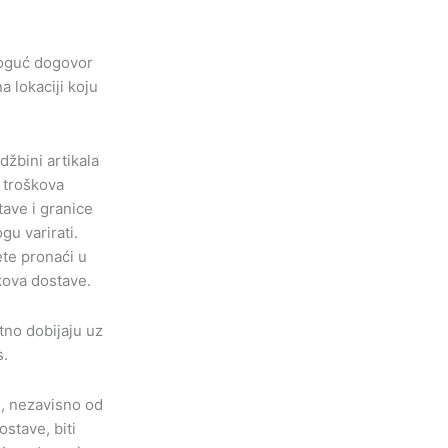
moguć dogovor
a lokaciji koju
džbini artikala
a troškova
tave i granice
u varirati.
te pronaći u
ova dostave.
tno dobijaju uz
s.
u, nezavisno od
stave, biti