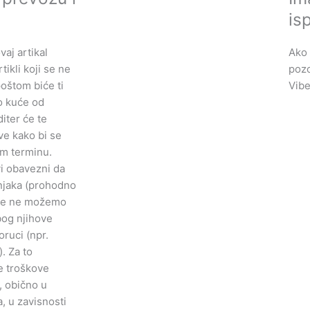
is
aj artikal
Ako 
tikli koji se ne
pozo
oštom biće ti
Vibe
o kuće od
iter će te
ve kako bi se
m terminu.
i obavezni da
njaka (prohodno
kle ne možemo
bog njihove
oruci (npr.
). Za to
e troškove
, obično u
, u zavisnosti