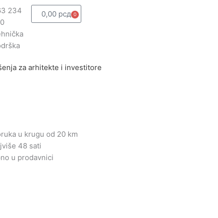
63 234
0,00
рсд
0
Cart
80
hnička
odrška
enja za arhitekte i investitore
oruka u krugu od 20 km
jviše 48 sati
o u prodavnici