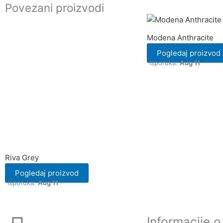
Povezani proizvodi
Modena Anthracite
Pogledaj proizvod
Isporuka:
Aug 11
Riva Grey
Pogledaj proizvod
Isporuka:
Aug 11
Informacije o