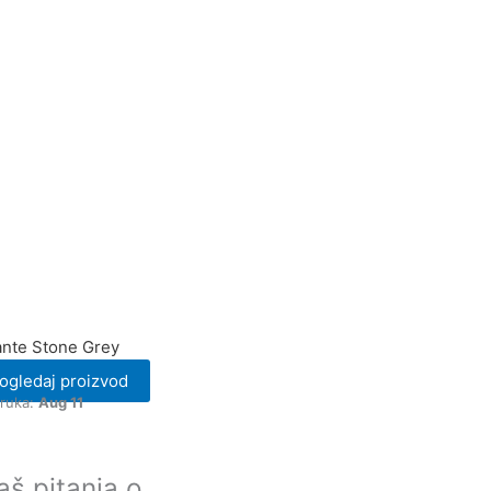
ante Stone Grey
ogledaj proizvod
oruka:
Aug 11
aš pitanja o