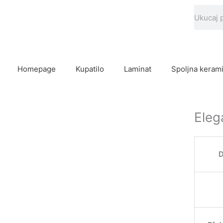
Skip
Search
to
content
Homepage
Kupatilo
Laminat
Spoljna keram
Eleg
D