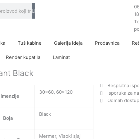
0
1
Te
p
ika
Tuš kabine
Galerija ideja
Prodavnica
Reš
Render kupatila
Laminat
ant Black
Besplatna isp
30×60, 60×120
Isporuka za na
imenzije
Odmah dostupn
Black
Boja
Mermer, Visoki sjaj