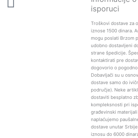
isporuci
Troškovi dostave za ov
iznose 1500 dinara. Ar
mogu poslati Brzom p
udobno dostavljeni d
strane špedicije. Šped
kontaktirati pre dosta
dogovorio o pogodno
Dobavljači su u osnov
dostave samo do ivič
područje). Neke arti
dostaviti besplatno z
kompleksnosti pri isp
građevinski materijali
naplaćujemo paušaln
dostave unutar Srbije
iznosu do 6000 dinara