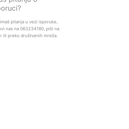
poruci?
imaš pitanja u vezi isporuke,
vi nas na 063234180, piši na
r ili preko društvenih mreža.