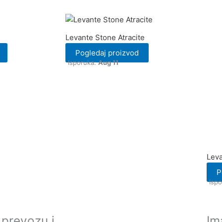
Levante Stone Atracite
Pogledaj proizvod
Isporuka:
Aug 11
Lev
P
Isp
 prevozu i
Im