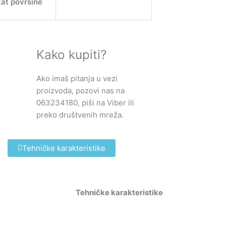
at površine
Kako kupiti?
Ako imaš pitanja u vezi
proizvoda, pozovi nas na
063234180, piši na Viber ili
preko društvenih mreža.
Tehničke karakteristike
Tehničke karakteristike