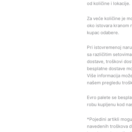
od količine i lokacije.
Za veće količine je 
oko istovara kranom n
kupac odabere.
Pri istovremenoj naru
sa različitim setovim
dostave, troškovi dos
besplatne dostave mog
Više informacija može
našem pregledu trošk
Evro palete se bespla
robu kupljenu kod na
*Pojedini artikli mog
navedenih troškova do