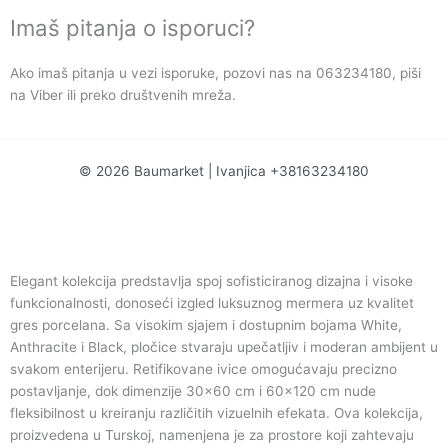
Imaš pitanja o isporuci?
Ako imaš pitanja u vezi isporuke, pozovi nas na 063234180, piši
na Viber ili preko društvenih mreža.
© 2026 Baumarket | Ivanjica +38163234180
Elegant kolekcija predstavlja spoj sofisticiranog dizajna i visoke
funkcionalnosti, donoseći izgled luksuznog mermera uz kvalitet
gres porcelana. Sa visokim sjajem i dostupnim bojama White,
Anthracite i Black, pločice stvaraju upečatljiv i moderan ambijent u
svakom enterijeru. Retifikovane ivice omogućavaju precizno
postavljanje, dok dimenzije 30×60 cm i 60×120 cm nude
fleksibilnost u kreiranju različitih vizuelnih efekata. Ova kolekcija,
proizvedena u Turskoj, namenjena je za prostore koji zahtevaju