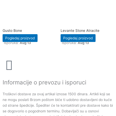
Gusto Bone
Levante Stone Atracite
Pogledaj proizvod
Pogledaj proizvod
Isporuka:
Aug 13
Isporuka:
Aug 13
Informacije o prevozu i isporuci
Troškovi dostave za ovaj artikal iznose 1500 dinara. Artikli koji se
ne mogu poslati Brzom poštom biće ti udobno dostavljeni do kuće
od strane špedicije. Špediter će te kontaktirati pre dostave kako bi
se dogovorio o pogodnom terminu. Dobavljači su u osnovi