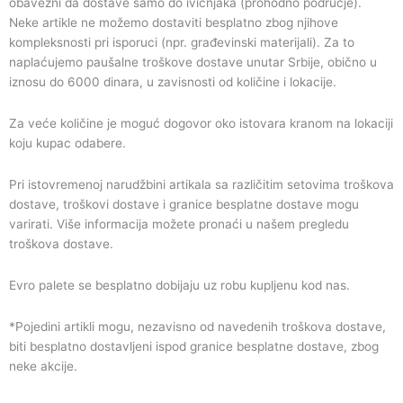
obavezni da dostave samo do ivičnjaka (prohodno područje).
Neke artikle ne možemo dostaviti besplatno zbog njihove
kompleksnosti pri isporuci (npr. građevinski materijali). Za to
naplaćujemo paušalne troškove dostave unutar Srbije, obično u
iznosu do 6000 dinara, u zavisnosti od količine i lokacije.
Za veće količine je moguć dogovor oko istovara kranom na lokaciji
koju kupac odabere.
Pri istovremenoj narudžbini artikala sa različitim setovima troškova
dostave, troškovi dostave i granice besplatne dostave mogu
varirati. Više informacija možete pronaći u našem pregledu
troškova dostave.
Evro palete se besplatno dobijaju uz robu kupljenu kod nas.
*Pojedini artikli mogu, nezavisno od navedenih troškova dostave,
biti besplatno dostavljeni ispod granice besplatne dostave, zbog
neke akcije.