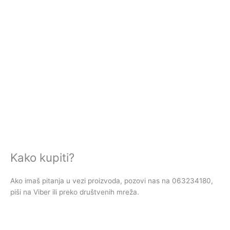
Kako kupiti?
Ako imaš pitanja u vezi proizvoda, pozovi nas na 063234180,
piši na Viber ili preko društvenih mreža.