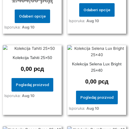
may
may
Odaberi opcije
be
be
Odaberi opcije
chosen
chosen
Isporuka:
Aug 10
on
on
Isporuka:
Aug 10
the
the
product
product
page
page
Kolekcija Tahiti 25×50
Kolekcija Selena Lux Bright
0,00
рсд
25×40
0,00
рсд
Pogledaj proizvod
Isporuka:
Aug 10
Pogledaj proizvod
Isporuka:
Aug 10