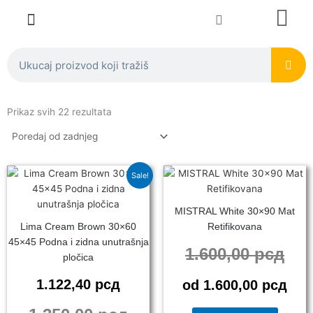
Skip
Cart
to
content
Spoljna keramika
Galerija ideja
Rešenja za arhitekte i investitore
Render kupatila
Search
Sorted
by
Prikaz svih 22 rezultata
latest
This
This
Sale!
product
product
has
has
MISTRAL White 30×90 Mat
multiple
multiple
Lima Cream Brown 30×60
Retifikovana
variants.
variants
45×45 Podna i zidna unutrašnja
The
The
1.600,00
рсд
pločica
options
options
may
may
1.122,40
рсд
od
1.600,00
рсд
be
be
chosen
chosen