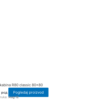
kabina R80 classic 80×80
Pogledaj proizvod
1
рсд
oruka:
Aug 12