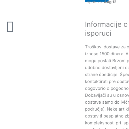
Isporuka:
Aug 12
Informacije o
isporuci
Troškovi dostave za ov
iznose 1500 dinara. Ar
mogu poslati Brzom p
udobno dostavljeni d
strane špedicije. Šped
kontaktirati pre dosta
dogovorio o pogodno
Dobavljači su u osnov
dostave samo do ivič
područje). Neke arti
dostaviti besplatno z
kompleksnosti pri isp