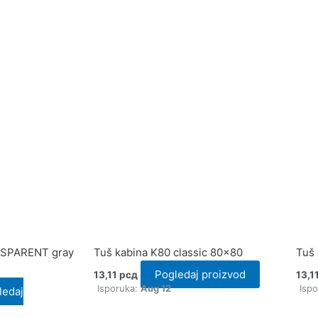
NSPARENT gray
Tuš kabina K80 classic 80×80
Tuš 
Pogledaj proizvod
13,11
рсд
13,1
Isporuka:
Aug 12
Isp
ledaj