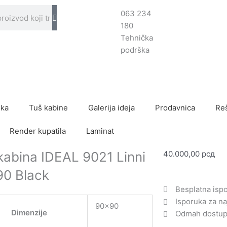
063 234
180
Tehnička
podrška
ika
Tuš kabine
Galerija ideja
Prodavnica
Reš
Render kupatila
Laminat
kabina IDEAL 9021 Linni
40.000,00
рсд
0 Black
Besplatna isp
Isporuka za na
90×90
Dimenzije
Odmah dostupn