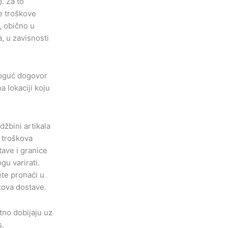
). Za to
e troškove
, obično u
, u zavisnosti
moguć dogovor
a lokaciji koju
džbini artikala
a troškova
tave i granice
u varirati.
te pronaći u
ova dostave.
tno dobijaju uz
s.