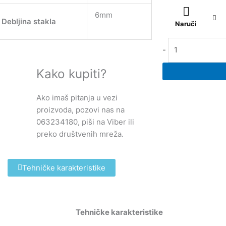
Tuš
6mm
kabina
Debljina stakla
Naruči
IDEAL
9021
-
Linni
90x90
Kako kupiti?
Black
količina
Ako imaš pitanja u vezi
proizvoda, pozovi nas na
063234180, piši na Viber ili
preko društvenih mreža.
Tehničke karakteristike
Tehničke karakteristike