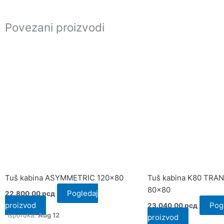
Povezani proizvodi
Tuš kabina ASYMMETRIC 120×80
Tuš kabina K80 TRA
80×80
Pogledaj
22.800,00
рсд
proizvod
Pog
23.040,00
рсд
Isporuka:
Aug 12
proizvod