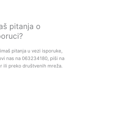
aš pitanja o
poruci?
imaš pitanja u vezi isporuke,
vi nas na 063234180, piši na
r ili preko društvenih mreža.