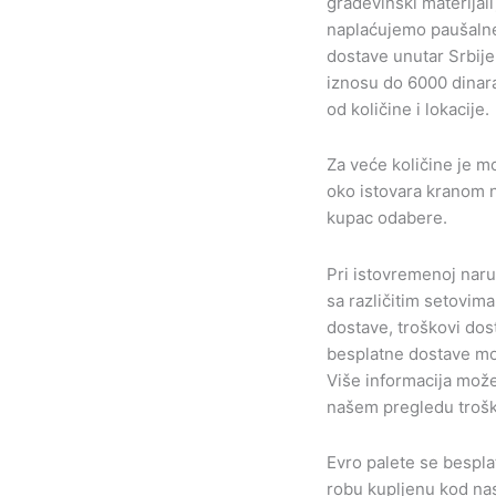
građevinski materijali
naplaćujemo paušaln
dostave unutar Srbije
iznosu do 6000 dinara
od količine i lokacije.
Za veće količine je 
oko istovara kranom n
kupac odabere.
Pri istovremenoj naru
sa različitim setovim
dostave, troškovi dos
besplatne dostave mog
Više informacija može
našem pregledu trošk
Evro palete se bespla
robu kupljenu kod na