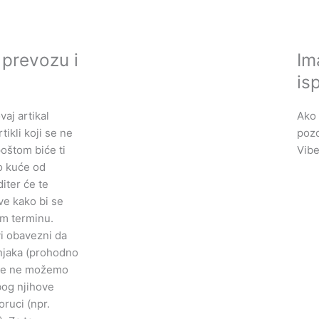
 prevozu i
Im
is
aj artikal
Ako 
tikli koji se ne
pozo
oštom biće ti
Vibe
o kuće od
iter će te
ve kako bi se
m terminu.
i obavezni da
njaka (prohodno
kle ne možemo
bog njihove
oruci (npr.