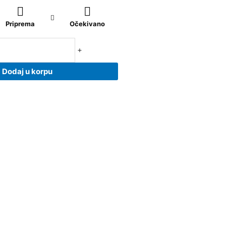
Priprema
Očekivano
+
Dodaj u korpu