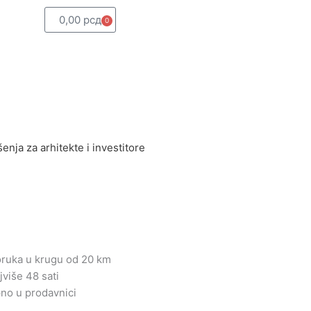
0,00
рсд
0
Cart
enja za arhitekte i investitore
oruka u krugu od 20 km
jviše 48 sati
o u prodavnici