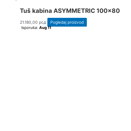
Tuš kabina ASYMMETRIC 100×80
21.180,00
рсд
Pogledaj proizvod
Isporuka:
Aug 11