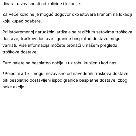
dinara, u zavisnosti od količine i lokacije.
Za veće količine je moguć dogovor oko istovara kranom na lokaciji
koju kupac odabere.
Pri istovremenoj narudžbini artikala sa različitim setovima troškova
dostave, troškovi dostave i granice besplatne dostave mogu
varirati. Više informacija možete pronaći u našem pregledu
troškova dostave.
Evro palete se besplatno dobijaju uz robu kupljenu kod nas.
*Pojedini artikli mogu, nezavisno od navedenih troškova dostave,
biti besplatno dostavljeni ispod granice besplatne dostave, zbog
neke akcije.