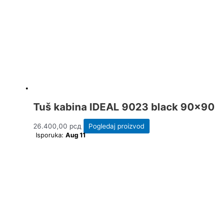
Tuš kabina IDEAL 9023 black 90×90
26.400,00
рсд
Pogledaj proizvod
Isporuka:
Aug 11