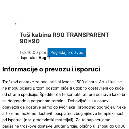
Tuš kabina R90 TRANSPARENT
90×90
17.240,00
рсд
Pogledaj proizvod
Isporuka:
Aug 11
Informacije o prevozu i isporuci
Troškovi dostave za ovaj artikal iznose 1500 dinara. Artikli koji se
ne mogu poslati Brzom poštom biće ti udobno dostavljeni do kuće
od strane špedicije. Špediter će te kontaktirati pre dostave kako bi
se dogovorio o pogodnom terminu. Dobavljači su u osnovi
obavezni da dostave samo do ivičnjaka (prohodno područje). Neke
artikle ne možemo dostaviti besplatno zbog njihove kompleksnosti
pri isporuci (npr. građevinski materijali). Za to naplaćujemo
paušalne troškove dostave unutar Srbije, obično u iznosu do 6000