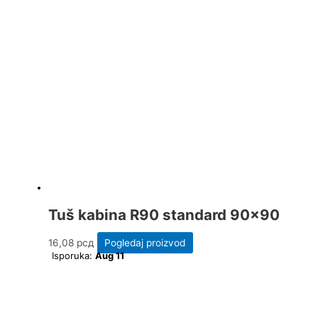
Tuš kabina R90 standard 90×90
16,08
рсд
Pogledaj proizvod
Isporuka:
Aug 11