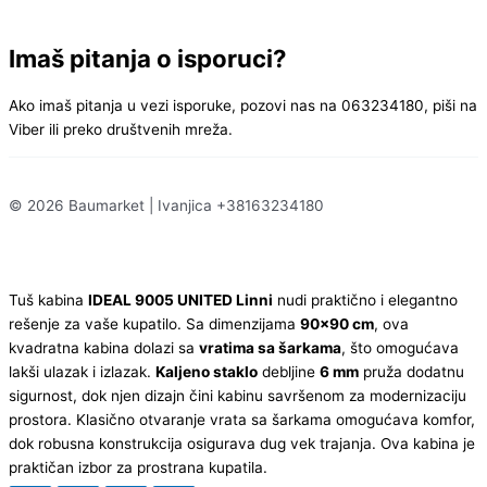
Imaš pitanja o isporuci?
Ako imaš pitanja u vezi isporuke, pozovi nas na 063234180, piši na
Viber ili preko društvenih mreža.
© 2026 Baumarket | Ivanjica +38163234180
Tuš kabina
IDEAL 9005 UNITED Linni
nudi praktično i elegantno
rešenje za vaše kupatilo. Sa dimenzijama
90×90 cm
, ova
kvadratna kabina dolazi sa
vratima sa šarkama
, što omogućava
lakši ulazak i izlazak.
Kaljeno staklo
debljine
6 mm
pruža dodatnu
sigurnost, dok njen dizajn čini kabinu savršenom za modernizaciju
prostora. Klasično otvaranje vrata sa šarkama omogućava komfor,
dok robusna konstrukcija osigurava dug vek trajanja. Ova kabina je
praktičan izbor za prostrana kupatila.