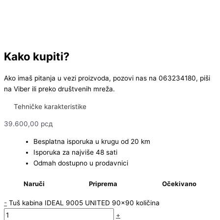
Kako kupiti?
Ako imaš pitanja u vezi proizvoda, pozovi nas na 063234180, piši
na Viber ili preko društvenih mreža.
Tehničke karakteristike
39.600,00
рсд
Besplatna isporuka u krugu od 20 km
Isporuka za najviše 48 sati
Odmah dostupno u prodavnici
Naruči
Priprema
Očekivano
-
Tuš kabina IDEAL 9005 UNITED 90x90 količina
+